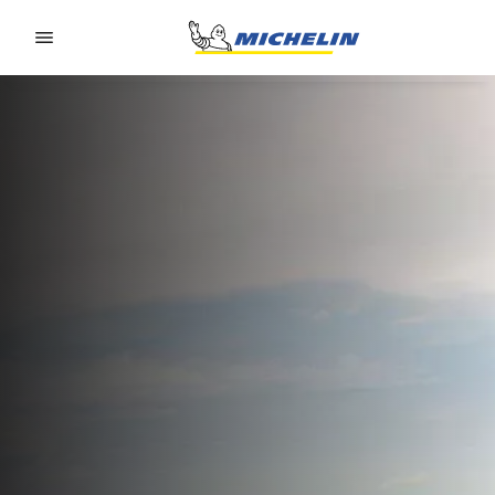
Go to page content
Go to page navigation