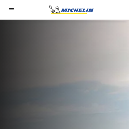
Go to page content
Go to page navigation