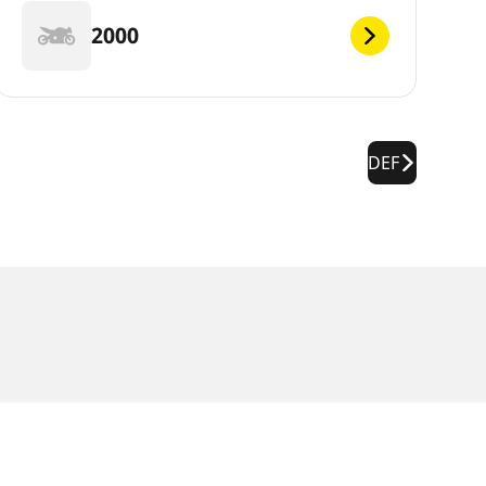
2000
DEF
f dem Typenschild des Fahrzeugs angegeben ist.