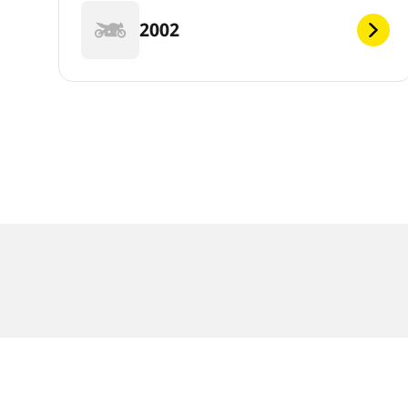
2002
RECHTLICHE HINWEISE
Die Tragfähigkeits- und/oder Geschwindigkeits