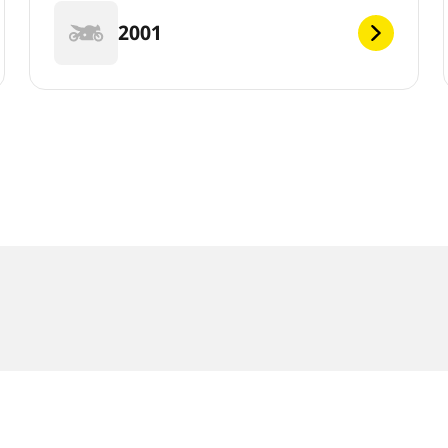
2001
klasse kann geringfügig von der Originalgröße abweichen, die au