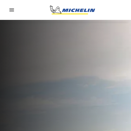
Go to page content
Go to page navigation