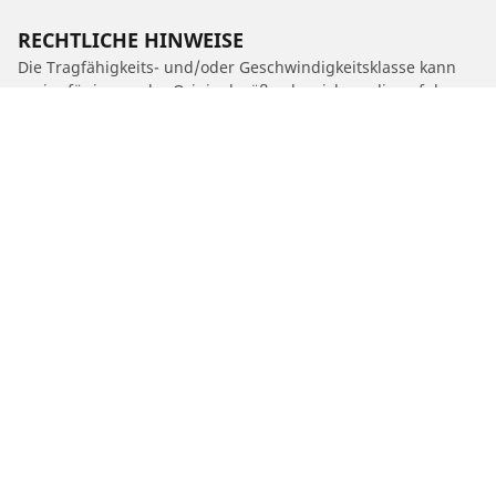
RECHTLICHE HINWEISE
Die Tragfähigkeits- und/oder Geschwindigkeitsklasse kann
geringfügig von der Originalgröße abweichen, die auf dem
Typenschild des Fahrzeugs angegeben ist. Ihr Reifenhändler
kann Sie als qualifizierter Fachmann beraten:
1. Er kann Sie darüber informieren, ob die Tragfähigkeits-
und/oder Geschwindigkeitsklasse des Ersatzreifens von der
des Originalreifens abweicht.
2. Feststellen, ob der Reifendruck für die vorgeschlagene
alternative Größe angepasst werden muss.
/
HONDA
NXR 125 BROS