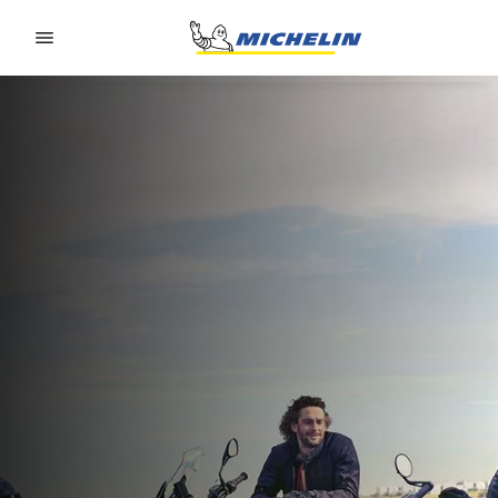
Go to page content
Go to page navigation