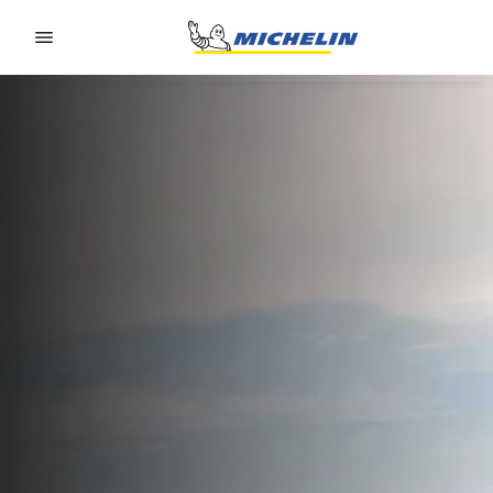
Go to page content
Go to page navigation