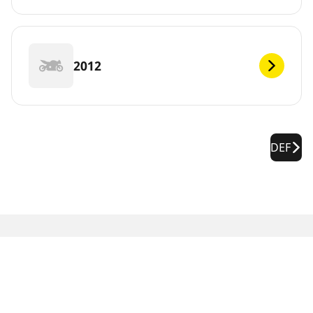
2012
DEF
RECHTLICHE HINWEISE
Die Tragfähigkeits- und/oder Geschwindigkeitsklasse kann
geringfügig von der Originalgröße abweichen, die auf dem