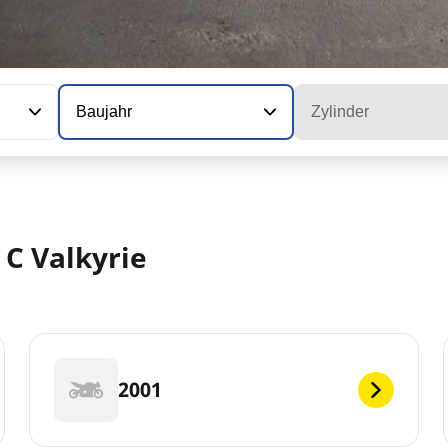
Baujahr
Zylinder
 C Valkyrie
2001