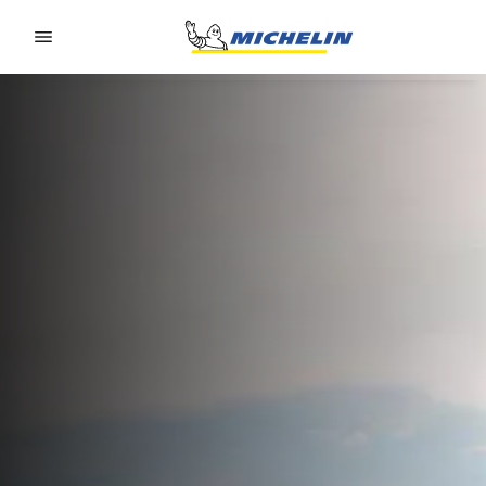
Go to page content
Go to page navigation