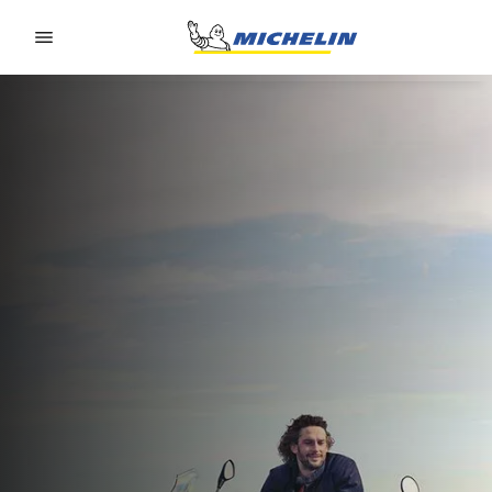
Go to page content
Go to page navigation