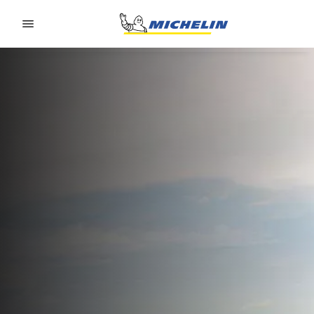
Go to page content
Go to page navigation