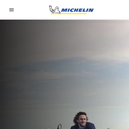
Go to page content
Go to page navigation