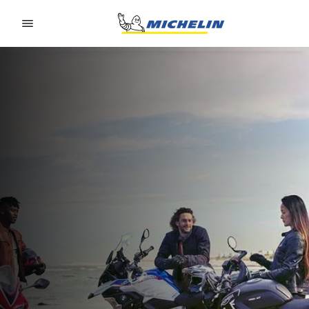
Go to page content
Go to page navigation