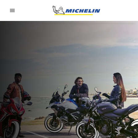
Go to page content
Go to page navigation