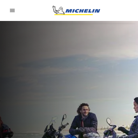
Go to page content
Go to page navigation