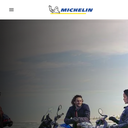
Go to page content
Go to page navigation