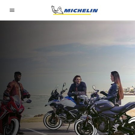
Go to page content
Go to page navigation