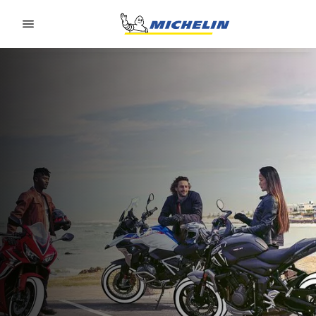
Go to page content
Go to page navigation