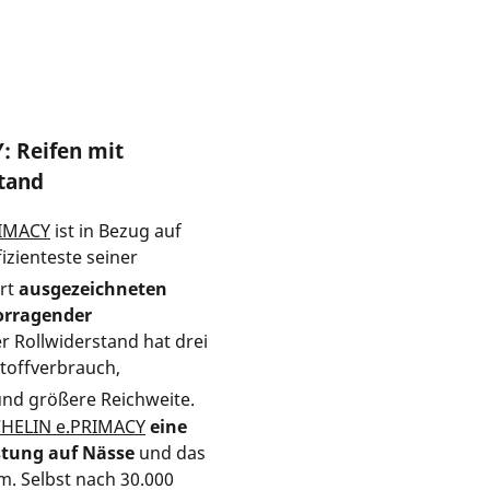
 Reifen mit
tand
RIMACY
ist in Bezug auf
izienteste seiner
rt
ausgezeichneten
orragender
er Rollwiderstand hat drei
stoffverbrauch,
und größere Reichweite.
HELIN e.PRIMACY
eine
stung auf Nässe
und das
m. Selbst nach 30.000