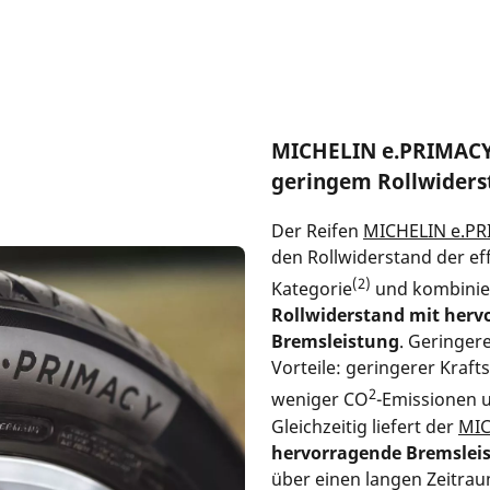
MICHELIN e.PRIMACY:
geringem Rollwiders
Der Reifen
MICHELIN e.P
den Rollwiderstand der eff
(2)
Kategorie
und kombinie
Rollwiderstand mit herv
Bremsleistung
. Geringer
Vorteile: geringerer Kraft
2
weniger CO
-Emissionen 
Gleichzeitig liefert der
MIC
hervorragende Bremslei
über einen langen Zeitrau