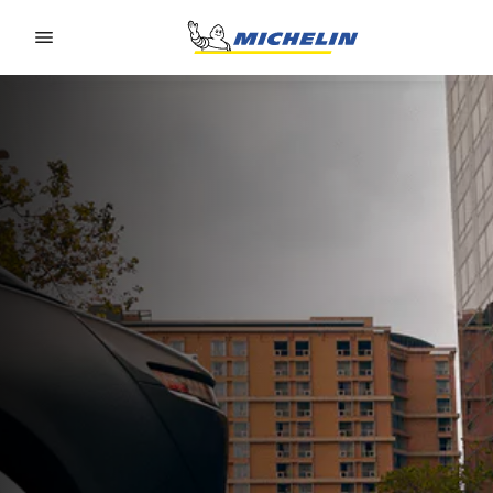
Go to page content
Go to page navigation