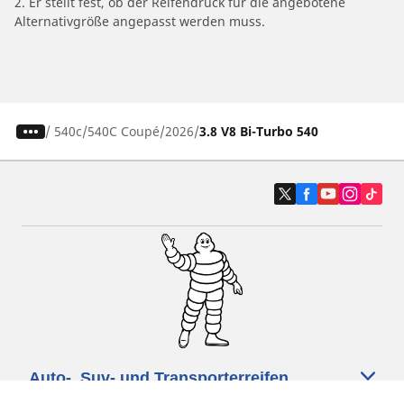
2. Er stellt fest, ob der Reifendruck für die angebotene
Alternativgröße angepasst werden muss.
/
540c
540C Coupé
2026
3.8 V8 Bi-Turbo 540
Auto-, Suv- und Transporterreifen