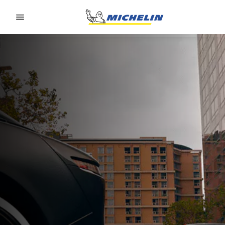
Go to page content
Go to page navigation