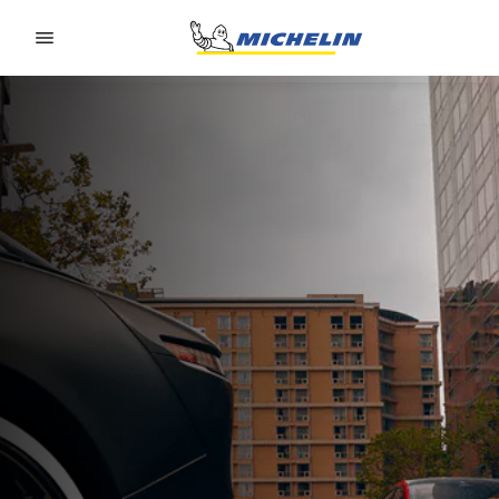
Go to page content
Go to page navigation