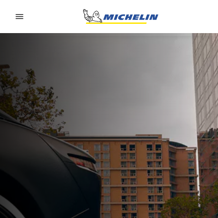
Go to page content
Go to page navigation