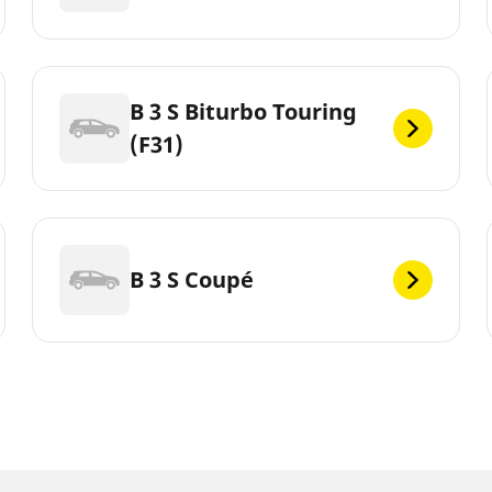
B 3 S Biturbo Touring
(F31)
B 3 S Coupé