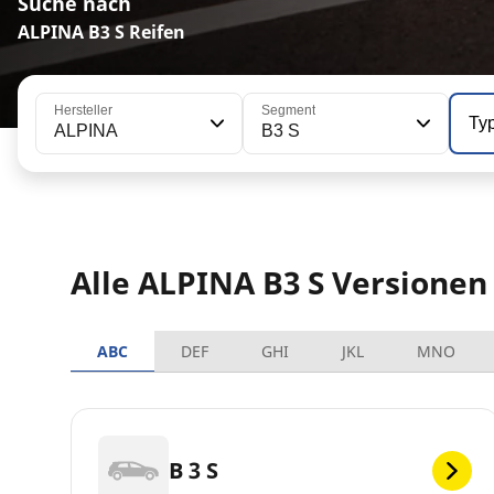
Suche nach
ALPINA B3 S Reifen
Hersteller
Segment
Ty
ALPINA
B3 S
Alle ALPINA B3 S Versionen
ABC
DEF
GHI
JKL
MNO
B 3 S