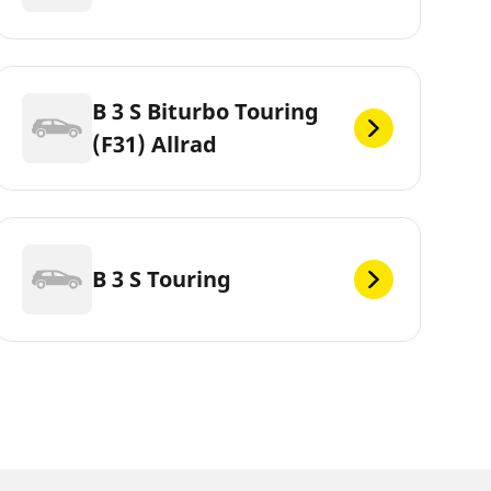
B 3 S Biturbo Touring
(F31) Allrad
B 3 S Touring