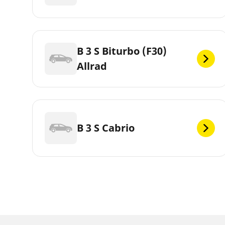
B 3 S Biturbo (F30)
Allrad
B 3 S Cabrio