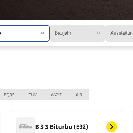
p
Baujahr
Ausstattun
PQRS
TUV
WXYZ
0-9
B 3 S Biturbo (E92)