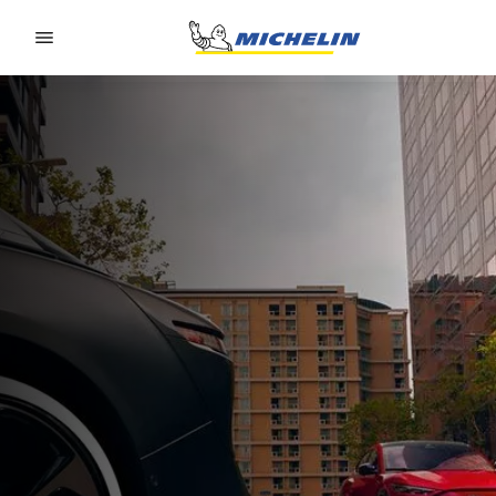
Go to page content
Go to page navigation