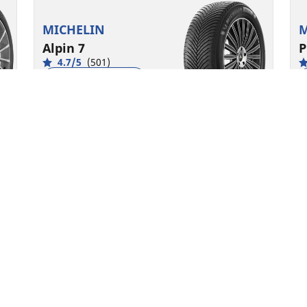
MICHELIN
M
Alpin 7
P
4.7/5
(501)
4 Auszeichnungen
Winter
3PMSF
Matsch und Schnee
Geeignet für Elektroautos und Hybride
Ihre konfiguratio
Zuverlässigkeit im Alltag
Optimale Kontrolle auch in verschneiten und
U
kalten Wintern
K
i
Passende Größe finden
Details anzeigen