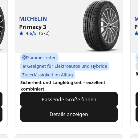
MICHELIN
M
Primacy 3
P
4.6/5
(572)
Sommerreifen
Geeignet für Elektroautos und Hybride
R
Zuverlässigkeit im Alltag
Sicherheit und Langlebigkeit – exzellent
kombiniert.
Passende Größe finden
Details anzeigen