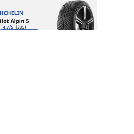
ICHELIN
ilot Alpin 5
4.7/5
(305)
5 Auszeichnungen
Winter
3PMSF
Matsch und Schnee
Geeignet für Elektroautos und Hybride
n
Performance
nsere beste Leistung und optimale
ontrolle, auch bei wenig Restprofil – speziell
m Winter.
Passende Größe finden
Details anzeigen