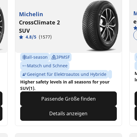
M
Michelin
e
CrossClimate 2
SUV
4.8/5
(1577)
all-season
3PMSF
Matsch und Schnee
M
Geeignet für Elektroautos und Hybride
l
Higher safety levels in all seasons for your
SUV(1).
Passende Größe finden
Details anzeigen