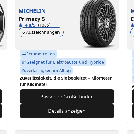
MICHELIN
M
Primacy 5
C
4.8/5
(1065)
6 Auszeichnungen
Sommerreifen
Geeignet für Elektroautos und Hybride
Zuverlässigkeit im Alltag
Zuverlässigkeit, die Sie begleitet – Kilometer
für Kilometer.
A
Passende Größe finden
Details anzeigen