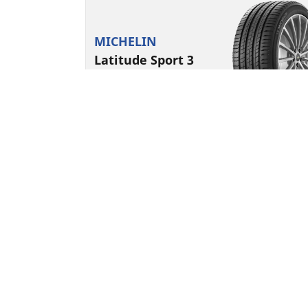
MICHELIN
Latitude Sport 3
4.7/5
(364)
Sommerreifen
Geeignet für Elektroautos und Hybride
Performance
Anerkannt für seine Fahrdynamik und
Sicherheit.
Passende Größe finden
Details anzeigen