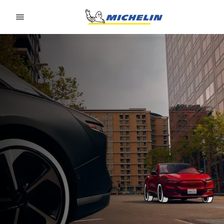
Go to page content
Go to page navigation