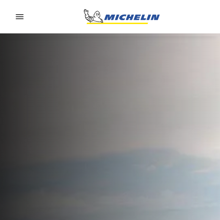
Go to page content
Go to page navigation