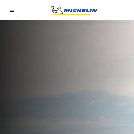
Go to page content
Go to page navigation