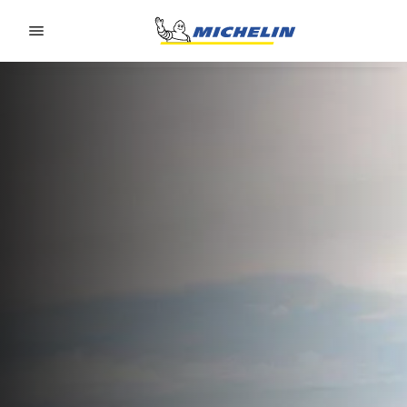
Go to page content
Go to page navigation