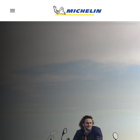
Go to page content
Go to page navigation