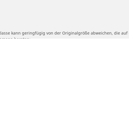
klasse kann geringfügig von der Originalgröße abweichen, die au
achmann beraten:
fähigkeits- und/oder Geschwindigkeitsklasse des Ersatzreifens von
geschlagene alternative Größe angepasst werden muss.
Ihre konfiguratio