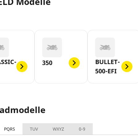
ELD Modelle
SSIC-
BULLET-
350
500-EFI
radmodelle
PQRS
TUV
WXYZ
0-9