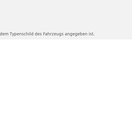
f dem Typenschild des Fahrzeugs angegeben ist.
 der des Originalreifens abweicht.
n