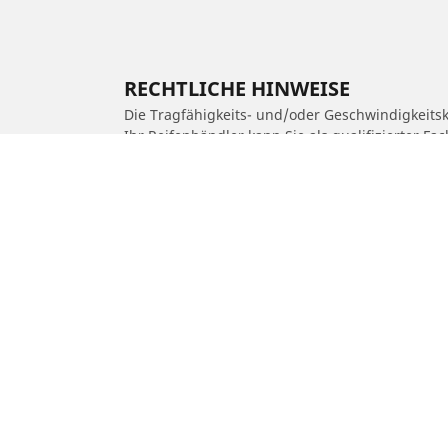
RECHTLICHE HINWEISE
Die Tragfähigkeits- und/oder Geschwindigkeits
Ihr Reifenhändler kann Sie als qualifizierter F
1. Er kann Sie darüber informieren, ob die Trag
2. Feststellen, ob der Reifendruck für die vor
/
Car brands
ROYAL ENFIELD