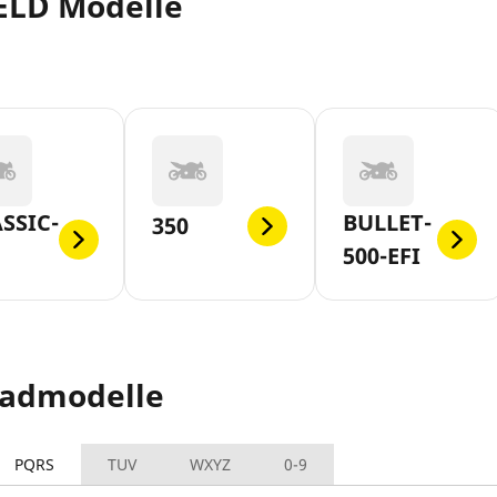
ELD Modelle
SSIC-
BULLET-
350
500-EFI
radmodelle
PQRS
TUV
WXYZ
0-9