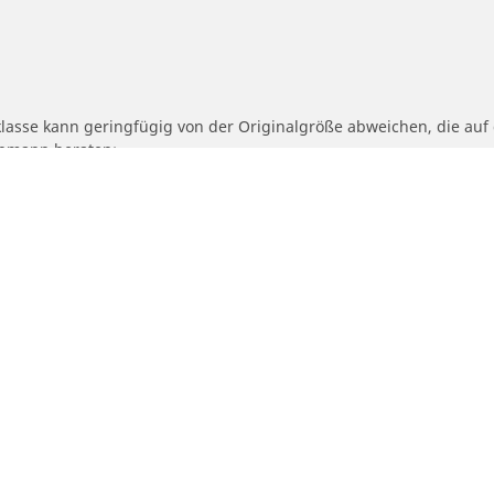
klasse kann geringfügig von der Originalgröße abweichen, die au
achmann beraten:
fähigkeits- und/oder Geschwindigkeitsklasse des Ersatzreifens von
geschlagene alternative Größe angepasst werden muss.
Ihre konfiguratio