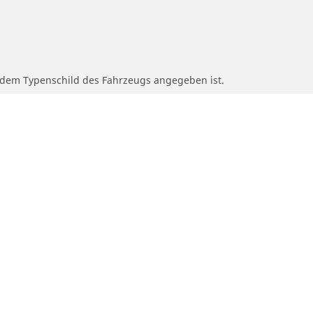
f dem Typenschild des Fahrzeugs angegeben ist.
 der des Originalreifens abweicht.
n