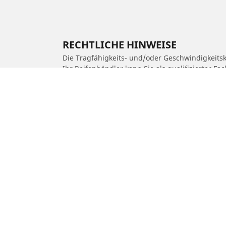
RECHTLICHE HINWEISE
Die Tragfähigkeits- und/oder Geschwindigkeits
Ihr Reifenhändler kann Sie als qualifizierter F
1. Er kann Sie darüber informieren, ob die Trag
2. Feststellen, ob der Reifendruck für die vor
/
Car brands
ROYAL ENFIELD