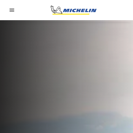
Go to page content
Go to page navigation