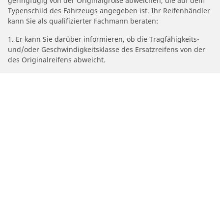
geringfügig von der Originalgröße abweichen, die auf dem
Typenschild des Fahrzeugs angegeben ist. Ihr Reifenhändler
kann Sie als qualifizierter Fachmann beraten:
1. Er kann Sie darüber informieren, ob die Tragfähigkeits-
und/oder Geschwindigkeitsklasse des Ersatzreifens von der
des Originalreifens abweicht.
2. Feststellen, ob der Reifendruck für die vorgeschlagene
alternative Größe angepasst werden muss.
/
Car brands
PEUGEOT