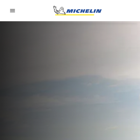
Go to page content
Go to page navigation