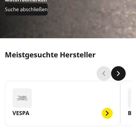
Suche abschließen
Meistgesuchte Hersteller
VESPA
BR