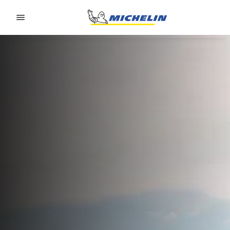
Go to page content
Go to page navigation