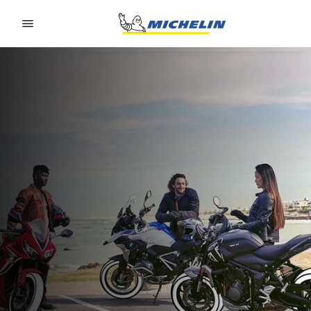
Go to page content
Go to page navigation