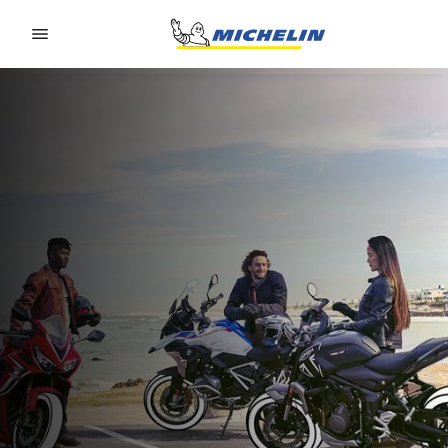
Go to page content
Go to page navigation