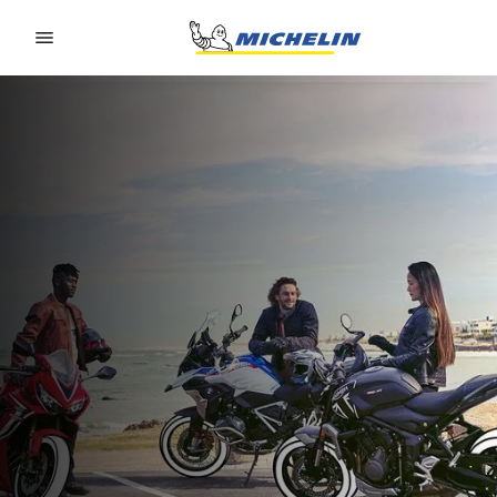
Go to page content
Go to page navigation