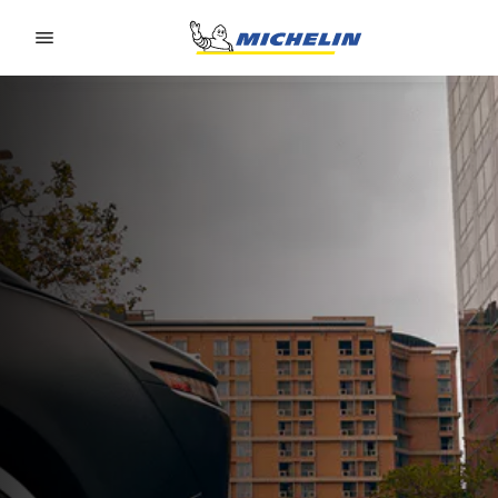
Go to page content
Go to page navigation