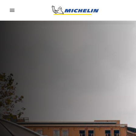
Go to page content
Go to page navigation