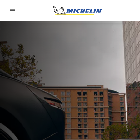
Go to page content
Go to page navigation