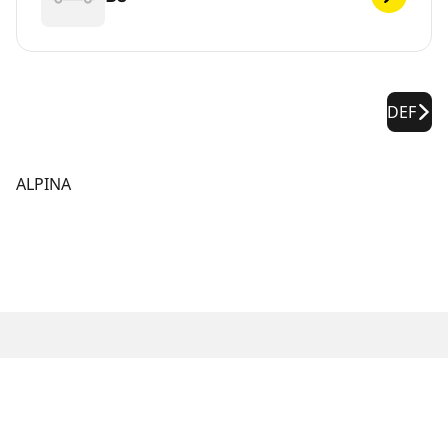
DEF
ALPINA
RECHTLICHE HINWEISE
Die aufgeführten Tragfähigkeits- und/oder