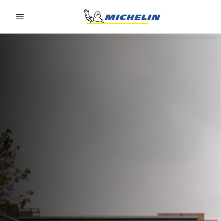
Go to page content
Go to page navigation