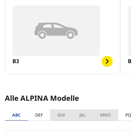
B3
B3
Alle ALPINA Modelle
ABC
DEF
GHI
JKL
MNO
PQR