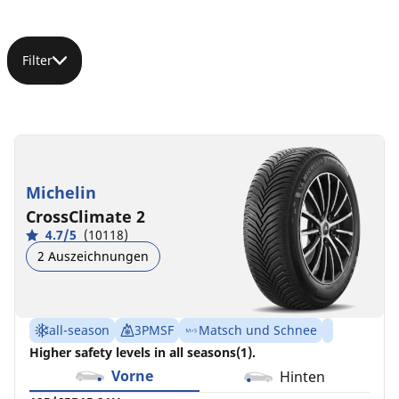
Filter
195/65R15
195/65R15
195/65R15
91H
91T
91V
C
C
C
B
B
A
69 dB
71 dB
68 dB
Michelin
CrossClimate 2
4.7/5
(10118)
2 Auszeichnungen
all-season
3PMSF
Matsch und Schnee
Higher safety levels in all seasons(1).
Vorne
Hinten