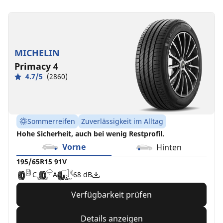
MICHELIN
Primacy 4
4.7/5
(2860)
Sommerreifen
Zuverlässigkeit im Alltag
Hohe Sicherheit, auch bei wenig Restprofil.
Vorne
Hinten
195/65R15 91V
C
A
68 dB
Verfügbarkeit prüfen
Details anzeigen