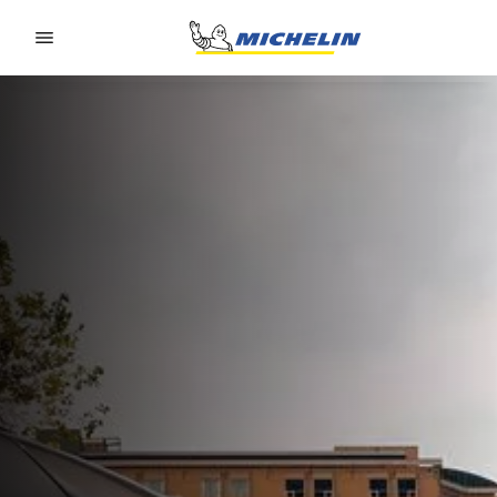
Go to page content
Go to page navigation