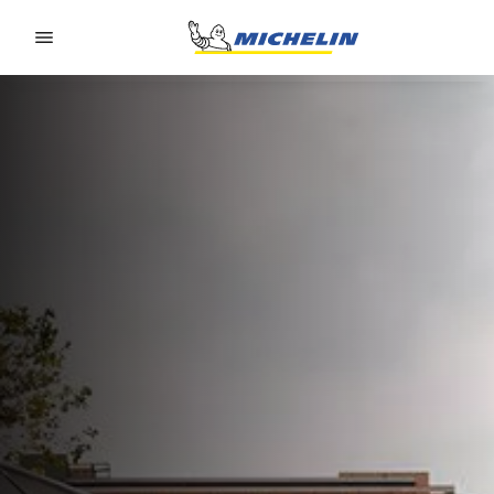
Go to page content
Go to page navigation