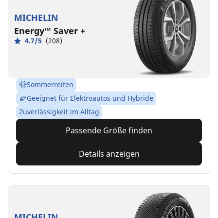
MICHELIN
Energy™ Saver +
4.7/5
(208)
Sommerreifen
Geeignet für Elektroautos und Hybride
Zuverlässigkeit im Alltag
Passende Größe finden
Details anzeigen
MICHELIN