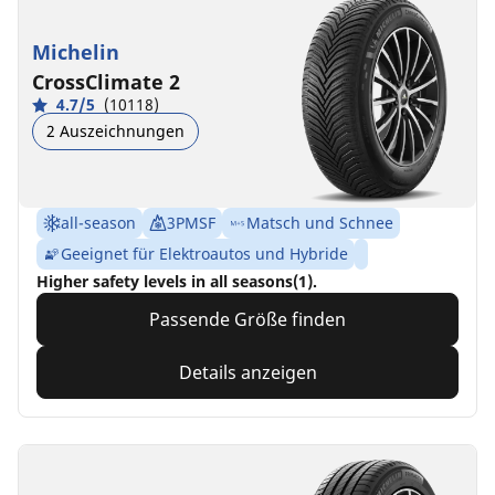
Michelin
CrossClimate 2
4.7/5
(10118)
2 Auszeichnungen
all-season
3PMSF
Matsch und Schnee
Geeignet für Elektroautos und Hybride
Higher safety levels in all seasons(1).
Passende Größe finden
Details anzeigen